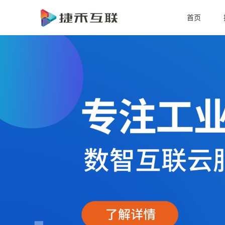
首
首页
页
ERP
功
行
能
业
关
简
案
于
活
介
例
捷
动
禾
资
讯