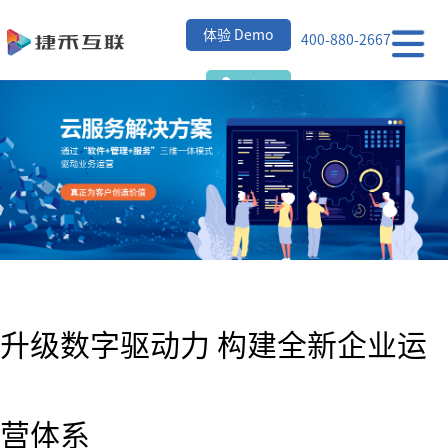
首
体验 Demo
400-880-2667
页
ERP
登录
功
行
能
业
关
简
案
于
活
介
例
捷
动
禾
资
升级数字驱动力 构建全新企业运
讯
营体系