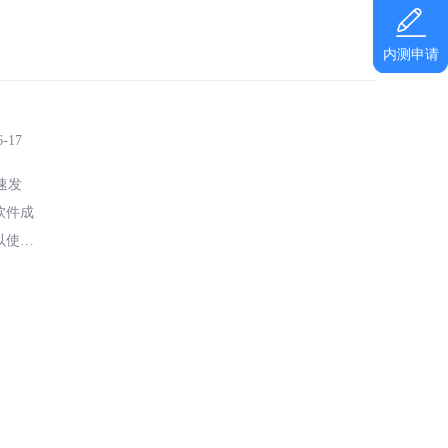
内测申请
6-17
速发
软件成
以使得
市场