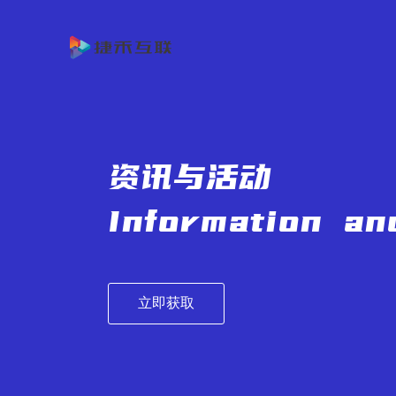
首
页
产
品
客
与
户
服
资讯与活动
方
案
务
关
Information and
案
例
与
于
资
支
我
讯
立即获取
持
们
与
活