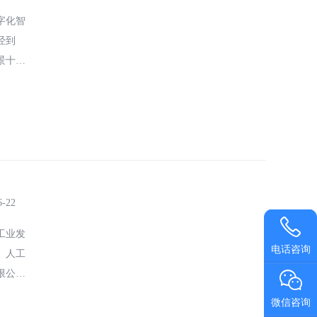
字化智
经到
景十分
得认
6-22
工业发
电话咨询
、人工
限公司
供应链
微信咨询