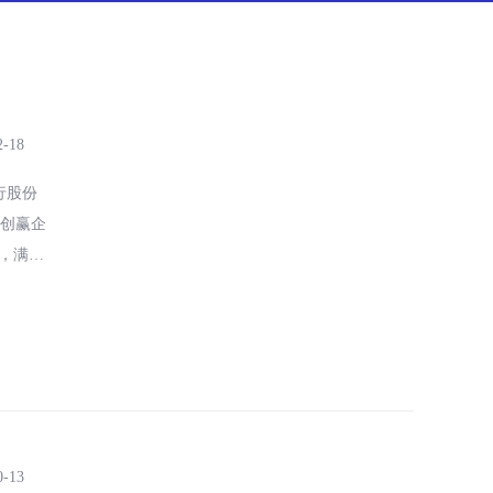
2-18
银行股份
智创赢企
品，满足
0-13