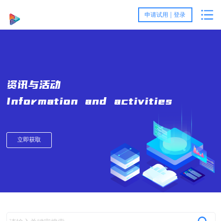
首
|
申请试用
登录
页
产
品
客
资讯与活动
与
户
服
Information and activities
方
案
务
关
案
例
与
于
资
立即获取
支
我
讯
持
们
与
活