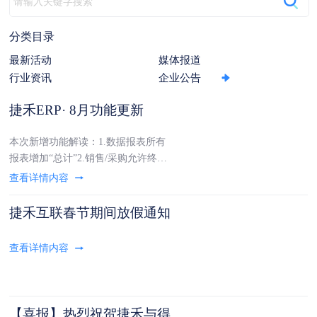
动
分类目录
最新活动
媒体报道
行业资讯
企业公告
捷禾ERP· 8月功能更新
本次新增功能解读：1.数据报表所有
报表增加“总计”2.销售/采购允许终止
备货中产品解除与订单的关联终止后
可重新申请操作步骤：销售订单列
表-点击对应订单-备货管理-点击对应
捷禾互联春节期间放假通知
备货单号-终止备货3.销售/采购订单
中存在退货罚没时不可作废即便全部
退
【喜报】热烈祝贺捷禾与得获得“国家高新技术企业”认定