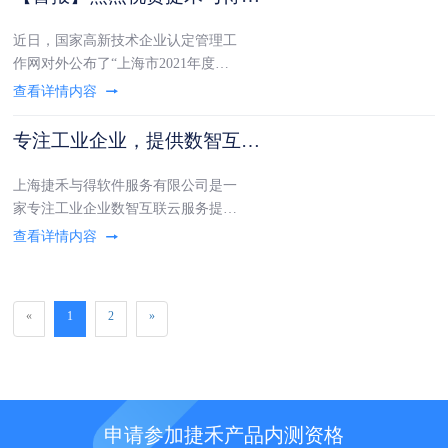
近日，国家高新技术企业认定管理工
作网对外公布了“上海市2021年度第
二批拟认定高新技术企业名单”，上
海捷禾与得软件服务有限公司作为一
家综合性高科技企业，荣登榜单之
专注工业企业，提供数智互联云服务——捷禾与得
中，标志我司的技术以及创新水平又
迈上一个台阶，可喜可贺！以下为
上海捷禾与得软件服务有限公司是一
《关于公示202
家专注工业企业数智互联云服务提供
商。自2018年成立以来，以“高效数
智互联，捷禾工业力量”为导向，秉
持“为工业企业实现数智互联创造价
值”为使命，致力成为领先的全链路
«
1
2
»
工业数智互联云服务商。面对工业企
业发展需软硬
申请参加捷禾产品内测资格