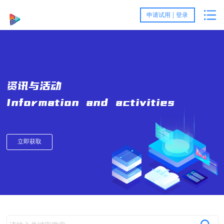
首
|
申请试用
登录
页
产
品
客
资讯与活动
与
户
服
Information and activities
方
案
务
关
案
例
与
于
资
立即获取
支
我
讯
持
们
与
活