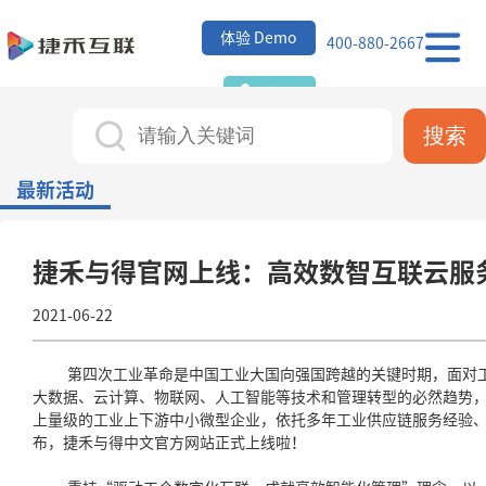
首
体验 Demo
400-880-2667
页
ERP
登录
搜索
功
行
最新活动
能
业
关
简
案
于
活
捷禾与得官网上线：高效数智互联云服
介
例
捷
动
2021-06-22
禾
资
第四次工业革命是中国工业大国向强国跨越的关键时期，面对
大数据、云计算、物联网、人工智能等技术和管理转型的必然趋势
讯
上量级的工业上下游中小微型企业，依托多年工业供应链服务经验
布，捷禾与得中文官方网站正式上线啦！