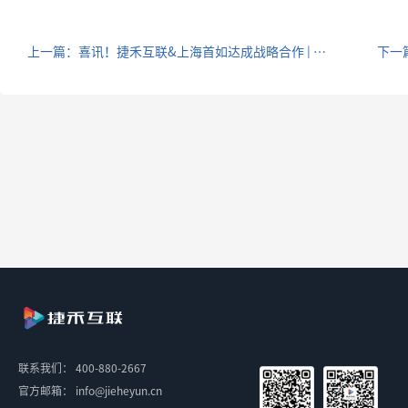
上一篇：喜讯！捷禾互联&上海首如达成战略合作 | 共同推动工业企业管理数字化进程
下一
联系我们：
400-880-2667
官方邮箱：
info@jieheyun.cn