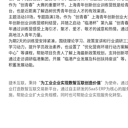
作为“创青春”大赛的重要环节，上海青年创新创业训练营既是给
台，也是近距离了解选树优秀青年创业人才的有效渠道。
主题活动10场，专题路演1场，作为“创青春”上海青年创新创业大
年创新创业训练营顺利结营，并随之启动“临港杯”第九届“创青
年通过训练营感受上海引才、聚才、爱才、敬才的诚意和热情，通
高地注入青年力量。
为期2天的训练营安排紧凑，围绕理论学习、政策宣讲和行业调研三
学习动力，提升学员政治素养，也设置了“优化营商环境行动方案
中心”等课程，帮助项目负责人了解上海最新政策规划，支持创新
通过走访调研临港集团，开展“临港产业发展及科创扶持座谈”等
积蓄发展动能。
捷禾互联，秉持“
为工业企业实现数智互联创造价值
”为使命，通
业打造数智互联交易新平台，通过自主研发的SaaS ERP为核心的
施，帮助企业扩大业务规模，同时也可帮助企业实现服务化转型。