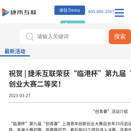
首
体验 Demo
400-880-2667
页
ERP
登录
搜索
功
行
最新活动
能
业
关
简
案
于
活
祝贺 | 捷禾互联荣获“临港杯”第九
介
例
捷
动
创业大赛二等奖！
禾
2023-03-27
资
讯
“创青春”活动介绍
“临港杯”第九届“创青春”上海青年创新创业大赛自去年10月启动
核，各单元赛初赛、复赛等环节，最后有63个项目进入决赛，并参