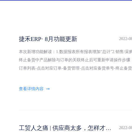
捷禾ERP· 8月功能更新
2022-0
本次新增功能解读：1.数据报表所有报表增加“总计”2.销售/采
终止备货中产品解除与订单的关联终止后可重新申请操作步骤
订单列表-点击对应订单-备货管理-点击对应备货单号-终止备货3
采购订单中存在退货罚没时不可作废即便全部退
工贸人之痛 | 供应商太多，怎样才能高效比价、拿下好价？
2022-0