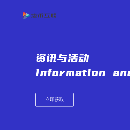
首
页
产
品
客
与
户
服
资讯与活动
方
案
务
关
Information and
案
例
与
于
资
支
我
讯
立即获取
持
们
与
活