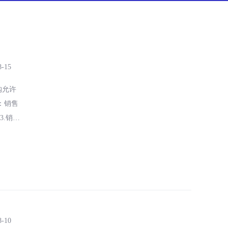
8-15
购允许
：销售
.销售/
8-10