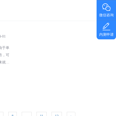
微信咨询
内测申请
4-01
由于单
号，可
来就
个千万