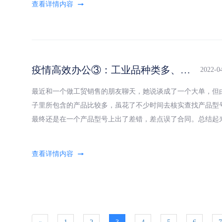
疫情高效办公③：工业品种类多、型号杂、数量大、难管理？这样做，真香！
2022-0
最近和一个做工贸销售的朋友聊天，她说谈成了一个大单，但
子里所包含的产品比较多，虽花了不少时间去核实查找产品型
最终还是在一个产品型号上出了差错，差点误了合同。总结起
是：签单不容易，制单也不容易！的确，工业品的SKU数是一