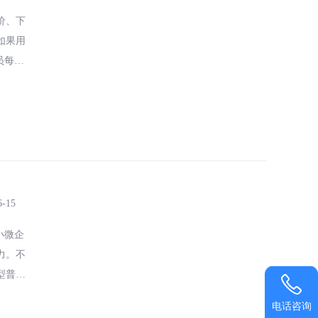
价、下
如果用
员每天
杂，
6-15
小微企
力。不
型普遍
徘
电话咨询