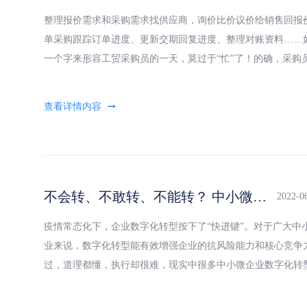
整理报价需求和采购需求找供应商，询价比价议价给销售回报
单采购跟踪订单进度、更新交期回复进度、整理对账资料……
一个字来形容工贸采购员的一天，莫过于“忙”了！的确，采购
需要同时解决客户、公司、供应商等多方的需求，工作流程繁
不会转、不敢转、不能转？ 中小微工贸企业数字化转型真有这么难？
2022-0
疫情常态化下，企业数字化转型按下了“快进键”。对于广大中
业来说，数字化转型能有效增强企业的抗风险能力和核心竞争
过，道理都懂，执行却很难，现实中很多中小微企业数字化转
存在“不会转、不敢转、不能转”的问题，也因此一直处于观望