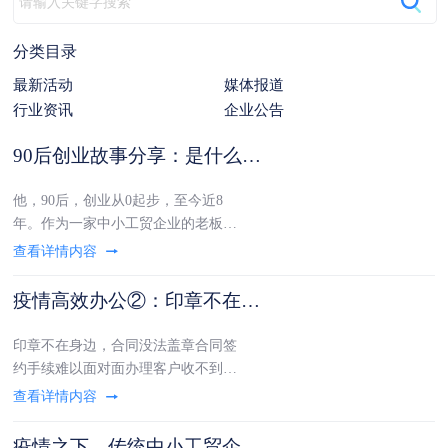
动
分类目录
最新活动
媒体报道
行业资讯
企业公告
90后创业故事分享：是什么让他的工贸公司年销售额快速破亿？
他，90后，创业从0起步，至今近8
年。作为一家中小工贸企业的老板，
在创业后短短几年的时间，便带着团
队实现年销售额破亿！现在，正继续
奔跑在发展的高速路上！他是怎么做
疫情高效办公②：印章不在身边，如何不错失谈好的“大单”？
到的呢？今天，J姐给大家讲述这位
90后小伙真实创业的故事，希望能给
印章不在身边，合同没法盖章合同签
各位中小工贸
约手续难以面对面办理客户收不到合
同不能付款……面对突如其来的疫情
反弹工贸老板们是不是正在为这些事
发愁？在全国多地积极抗疫的大背景
疫情之下，传统中小工贸企业路在何方？