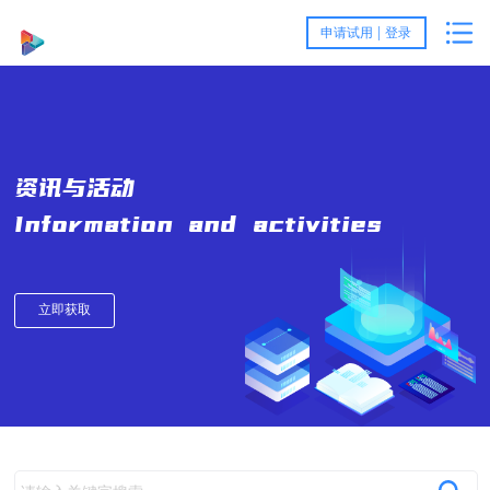
首
|
申请试用
登录
页
产
品
客
资讯与活动
与
户
服
Information and activities
方
案
务
关
案
例
与
于
资
立即获取
支
我
讯
持
们
与
活