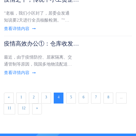
下，电子签章，能有效减轻疫情给工
贸企业造成的负面影响。下面，J姐
“老板，我们小区封了，居委会发通
就为大家简单介绍
知说要2天进行全员核酸检测。”“老
板，今天去上班，结果门卫说要继续
呆家里，具体解封时间还要等通
知！”“老板，小区今天又被封了！说
疫情高效办公①：仓库收发货困难咋办？快看这里！@工贸人
要进行第二轮全员核酸检测，什么时
候解封另行通知！”……从3月12号开
最近，由于疫情防控、居家隔离、交
始，上海嘉定
通管制等原因，我国多地物流配送服
务受到了很大程度的影响，不少工贸
企业遇到了仓库没办法收发货、订单
没办法按时交付等困难。除此之外，
有部分工贸老板更是反馈近日的业务
«
1
2
3
4
5
6
7
8
...
成交量和最终确认签收率出现了下
滑。疫情带来的物流
11
12
»